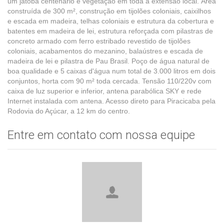
um jatobá centenário e vegetação em toda a extensão local. Área
construída de 300 m², construção em tijolões coloniais, caixilhos
e escada em madeira, telhas coloniais e estrutura da cobertura e
batentes em madeira de lei, estrutura reforçada com pilastras de
concreto armado com ferro estribado revestido de tijolões
coloniais, acabamentos do mezanino, balaústres e escada de
madeira de lei e pilastra de Pau Brasil. Poço de água natural de
boa qualidade e 5 caixas d'água num total de 3.000 litros em dois
conjuntos, horta com 90 m² toda cercada. Tensão 110/220v com
caixa de luz superior e inferior, antena parabólica SKY e rede
Internet instalada com antena. Acesso direto para Piracicaba pela
Rodovia do Açúcar, a 12 km do centro.
Entre em contato com nossa equipe