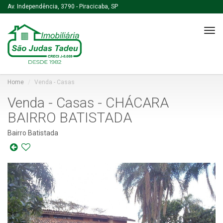
Av. Independência, 3790 - Piracicaba, SP
Tog
navi
Home
Venda - Casas
Venda - Casas - CHÁCARA
BAIRRO BATISTADA
Bairro Batistada