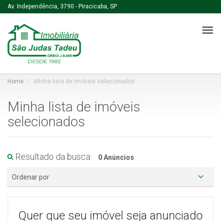
Av. Independência, 3790 - Piracicaba, SP
Tog
navi
Home
Minha lista de imóveis selecionados
Minha lista de imóveis
selecionados
Resultado da busca:
0 Anúncios
Ordenar por
Quer que seu imóvel seja anunciado