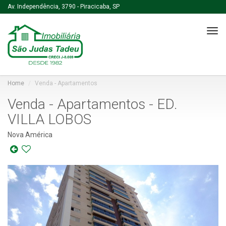
Av. Independência, 3790 - Piracicaba, SP
Tog
navi
Home
Venda - Apartamentos
Venda - Apartamentos - ED.
VILLA LOBOS
Nova América