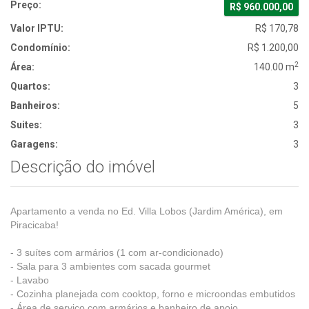
Preço:
R$ 960.000,00
Valor IPTU:
R$ 170,78
Condomínio:
R$ 1.200,00
2
Área:
140.00 m
Quartos:
3
Banheiros:
5
Suites:
3
Garagens:
3
Descrição do imóvel
Apartamento a venda no Ed. Villa Lobos (Jardim América), em
Piracicaba!
- 3 suítes com armários (1 com ar-condicionado)
- Sala para 3 ambientes com sacada gourmet
- Lavabo
- Cozinha planejada com cooktop, forno e microondas embutidos
- Área de serviço com armários e banheiro de apoio