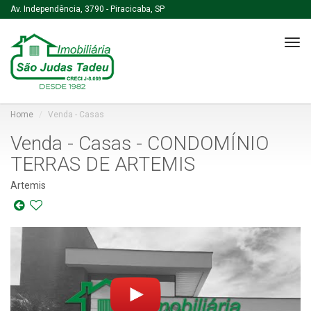
Av. Independência, 3790 - Piracicaba, SP
Tog
navi
Home
Venda - Casas
Venda - Casas - CONDOMÍNIO
TERRAS DE ARTEMIS
Artemis