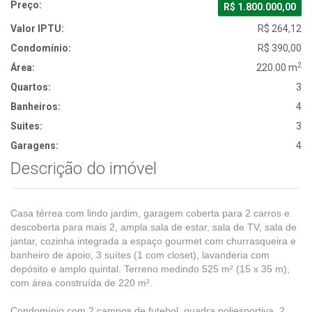
Preço:
R$ 1.800.000,00
Valor IPTU:
R$ 264,12
Condomínio:
R$ 390,00
2
Área:
220.00 m
Quartos:
3
Banheiros:
4
Suites:
3
Garagens:
4
Descrição do imóvel
Casa térrea com lindo jardim, garagem coberta para 2 carros e
descoberta para mais 2, ampla sala de estar, sala de TV, sala de
jantar, cozinha integrada a espaço gourmet com churrasqueira e
banheiro de apoio, 3 suítes (1 com closet), lavanderia com
depósito e amplo quintal. Terreno medindo 525 m² (15 x 35 m),
com área construída de 220 m².
Condomínio com 2 campos de futebol, quadra poliesportiva, 2