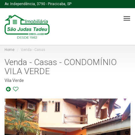
Av. Independência, 3790 - Piracicaba, SP
Tog
navi
Home
Venda - Casas
Venda - Casas - CONDOMÍNIO
VILA VERDE
Vila Verde