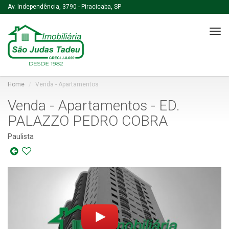
Av. Independência, 3790 - Piracicaba, SP
Tog
navi
Home
Venda - Apartamentos
Venda - Apartamentos - ED.
PALAZZO PEDRO COBRA
Paulista