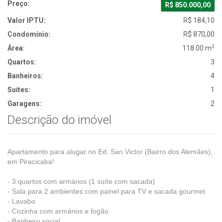
Preço:
R$ 850.000,00
Valor IPTU:
R$ 184,10
Condomínio:
R$ 870,00
2
Área:
118.00 m
Quartos:
3
Banheiros:
4
Suites:
1
Garagens:
2
Descrição do imóvel
Apartamento para alugar no Ed. San Victor (Bairro dos Alemães),
em Piracicaba!
- 3 quartos com armários (1 suíte com sacada)
- Sala para 2 ambientes com painel para TV e sacada gourmet
- Lavabo
- Cozinha com armários e fogão
- Banheiro social