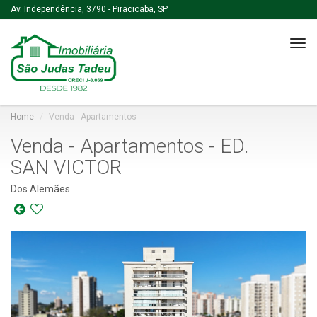
Av. Independência, 3790 - Piracicaba, SP
Tog
navi
Home
Venda - Apartamentos
Venda - Apartamentos - ED.
SAN VICTOR
Dos Alemães