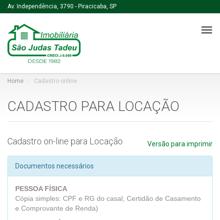
Av. Independência, 3790 - Piracicaba, SP
Tog
navi
Home
Cadastro online
CADASTRO PARA LOCAÇÃO
Cadastro on-line para Locação
Versão para imprimir
Documentos necessários
PESSOA FÍSICA
Cópia simples: CPF e RG do casal, Certidão de Casamento
e Comprovante de Renda)