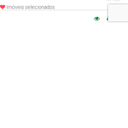
Imóveis selecionados
Sobre nós
Somos uma empresa familiar e tradicional, com mais de 40 anos
de experiência no mercado imobiliário de Piracicaba, norteados
desde os primeiros passos pela seriedade, ética, transparência e
comprometimento em tudo o que fazemos.
Saiba mais
Imóveis recentes
CONDOMÍNIO MÔNACO
Referência E34
R$ 850.000,00