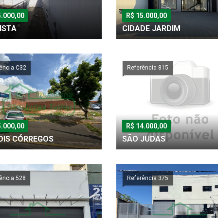
5.000,00
R$ 15.000,00
ISTA
CIDADE JARDIM
ência C32
Referência 815
5.000,00
R$ 14.000,00
DOIS CÓRREGOS
SÃO JUDAS
ência 528
Referência 375