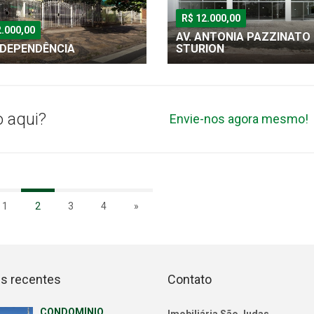
R$ 12.000,00
2.000,00
AV. ANTONIA PAZZINATO
INDEPENDÊNCIA
STURION
o aqui?
Envie-nos agora mesmo!
1
2
3
4
»
s recentes
Contato
CONDOMÍNIO