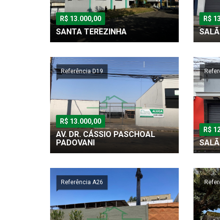
R$ 13.000,00
R$ 1
SANTA TEREZINHA
SALÃ
Referência D19
Refer
R$ 13.000,00
R$ 1
AV. DR. CÁSSIO PASCHOAL
PADOVANI
SALÃ
Referência A26
Refer