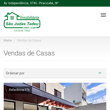
Av. Independência, 3790 - Piracicaba, SP
Tog
navi
Home
Vendas de Casas
Vendas de Casas
Ordenar por
Referência F76