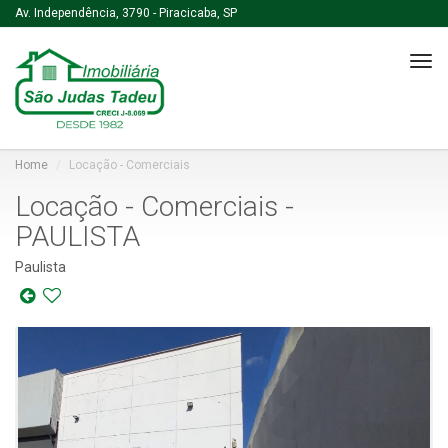
Av. Independência, 3790 - Piracicaba, SP
Tog
navi
Home
Locação - Comerciais
Locação - Comerciais -
PAULISTA
Paulista