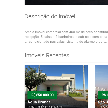
Descrição do imóvel
Amplo imóvel comercial com 400 m² de área construíd
recepção, 5 salas e 2 banheiros, e sub-solo com cop
ar-condicionado nas salas, sistema de alarme e porta 
Imóveis Recentes
R$ 850.000,00
R$ 
Água Branca
São 
CONDOMÍNIO MÔNACO
ED. V