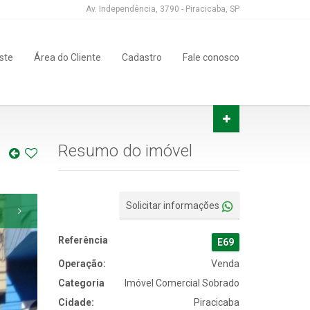
Av. Independência, 3790 - Piracicaba, SP
uste
Área do Cliente
Cadastro
Fale conosco
Resumo do imóvel
Solicitar informações
Referência
E69
Operação:
Venda
Categoria
Imóvel Comercial Sobrado
Cidade:
Piracicaba