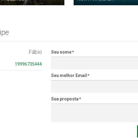
ipe
Fábio
Seu nome
*
19996735444
Seu melhor Email
*
Sua proposta
*