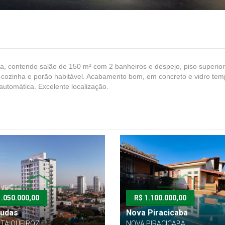
a, contendo salão de 150 m² com 2 banheiros e despejo, piso superio
a-cozinha e porão habitável. Acabamento bom, em concreto e vidro te
automática. Excelente localização.
1.050.000,00
R$ 1.100.000,00
Judas
Nova Piracicaba
ISTA QUEIROZ
NOVA PIRACICABA